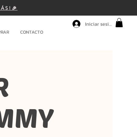
MÁS!🎉
Iniciar sesión
PRAR
CONTACTO
R
MMY