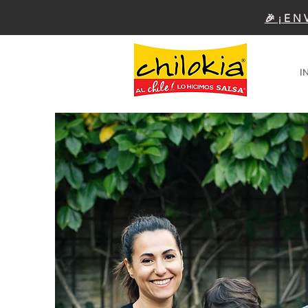
🎉¡EN
I