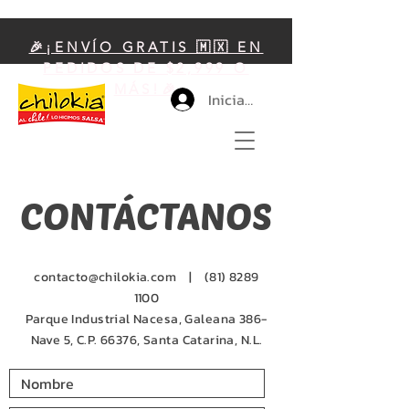
🎉¡ENVÍO GRATIS 🇲🇽 EN
PEDIDOS DE $2,999 O
MÁS!🎉
Iniciar sesión
CONTÁCTANOS
contacto@chilokia.com
|
(81) 8289
1100
Parque Industrial Nacesa, Galeana 386-
Nave 5, C.P. 66376, Santa Catarina, N.L.