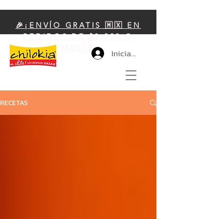
🎉¡ENVÍO GRATIS 🇲🇽 EN
PEDIDOS DE $2,999 O
MÁS!🎉
Iniciar sesión
RECETAS