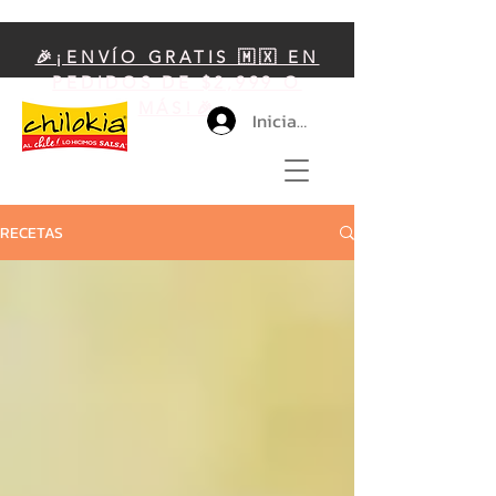
🎉¡ENVÍO GRATIS 🇲🇽 EN
PEDIDOS DE $2,999 O
MÁS!🎉
Iniciar sesión
RECETAS