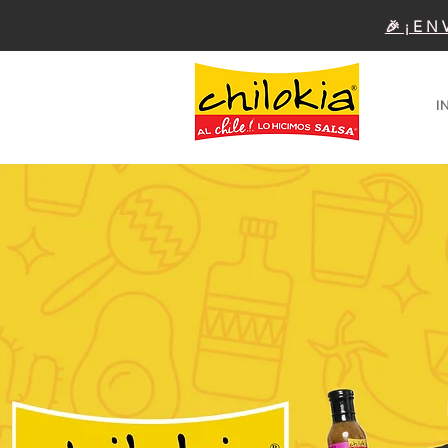
🎉¡EN
I