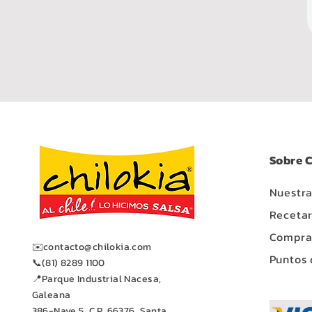
Sobre C
Nuestra
Recetar
Compra 
✉️
contacto@chilokia.com
Puntos 
📞(81) 8289 1100
📍Parque Industrial Nacesa,
Galeana
386-Nave 5, C.P. 66376, Santa