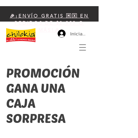
🎉¡ENVÍO GRATIS 🇲🇽 EN
PEDIDOS DE $2,999 O
MÁS!🎉
Iniciar sesión
PROMOCIÓN
GANA UNA
CAJA
SORPRESA