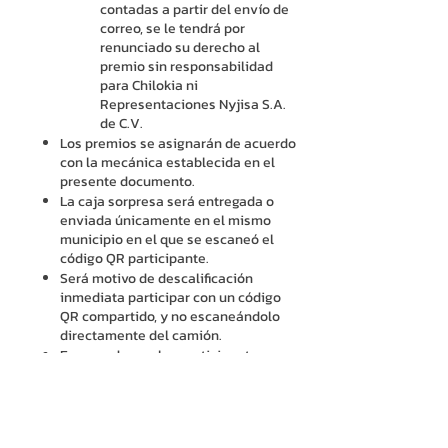
contadas a partir del envío de
correo, se le tendrá por
renunciado su derecho al
premio sin responsabilidad
para Chilokia ni
Representaciones Nyjisa S.A.
de C.V.
Los premios se asignarán de acuerdo
con la mecánica establecida en el
presente documento.
La caja sorpresa será entregada o
enviada únicamente en el mismo
municipio en el que se escaneó el
código QR participante.
Será motivo de descalificación
inmediata participar con un código
QR compartido, y no escaneándolo
directamente del camión.
En caso de que los participantes
ganadores no residan en la ciudad de
donde escanearon el QR para
participar, la Organizadora no será
responsable si los acreedores no