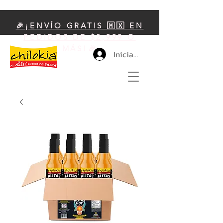
🎉¡ENVÍO GRATIS 🇲🇽 EN
PEDIDOS DE $2,999 O
MÁS!🎉
Iniciar sesión