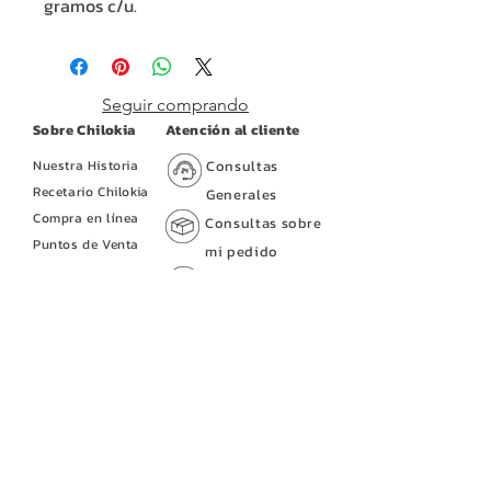
gramos c/u.
Seguir comprando
Sobre Chilokia
Atención al cliente
Nuestra Historia
Consultas
Recetario Chilokia
Generales
Compra en línea
Consultas sobre
Puntos de Venta
mi pedido
Tramitar una
Devolución
Políticas
Política de
envíos y
✉️
contacto@chilokia.com
devoluciones
📞(81)
8289 1100