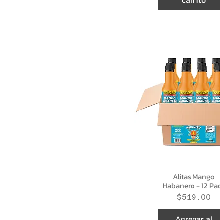
carrito
Alitas Mango
Habanero - 12 Pa
Precio
$519.00
Agregar al