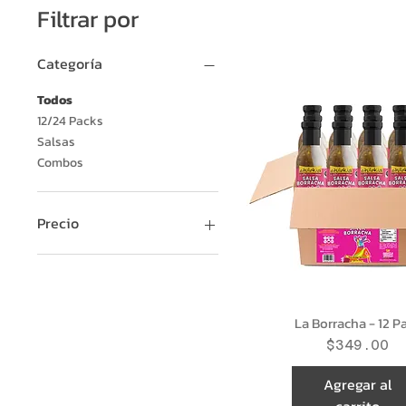
Filtrar por
Categoría
Todos
12/24 Packs
Salsas
Combos
Precio
26 MXN
600 MXN
La Borracha - 12 P
Precio
$349.00
Agregar al