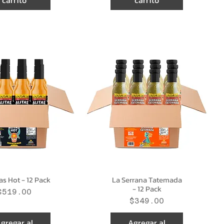
carrito
carrito
tas Hot - 12 Pack
La Serrana Tatemada
- 12 Pack
Precio
$519.00
Precio
$349.00
gregar al
Agregar al