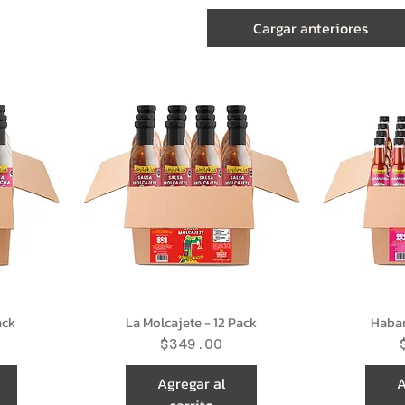
Cargar anteriores
ack
La Molcajete - 12 Pack
Haban
Precio
$349.00
Agregar al
A