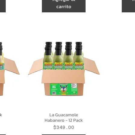
carrito
k
La Guacamole
Habanero - 12 Pack
Precio
$349.00