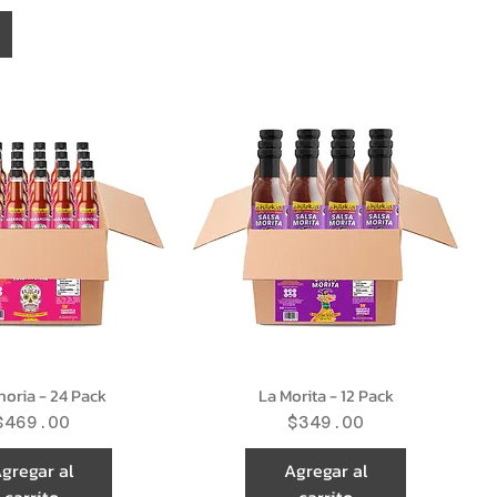
oria - 24 Pack
La Morita - 12 Pack
Precio
Precio
$469.00
$349.00
gregar al
Agregar al