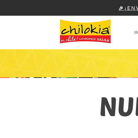
🎉¡EN
I
NU