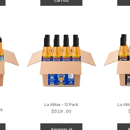
carrito
La Alitas - 12 Pack
La Ali
ck
Precio
$519.00
Agregar al
A